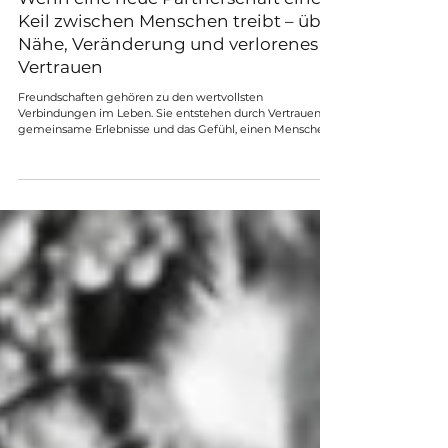
Wenn eine neue Partnerschaft einen
Keil zwischen Menschen treibt – über
Nähe, Veränderung und verlorenes
Vertrauen
Freundschaften gehören zu den wertvollsten
Verbindungen im Leben. Sie entstehen durch Vertrauen,
gemeinsame Erlebnisse und das Gefühl, einen Menschen
wirklich zu kennen. Doch manchmal verändert sich etwas.
Nicht immer geschieht ein Bruch durch einen großen
Streit. Manchmal entsteht die Distanz langsam – wenn
einer von beiden eine neue Partnerschaft beginnt und sich
dadurch Prioritäten, Blickwinkel und Verhaltensweisen
verändern. Ein Keil entsteht selten von heute auf morgen.