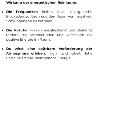
Wirkung der energetischen Reinigung:
Die Frequenzen
helfen dabei, energetische
Blockaden zu lösen und den Raum von negativen
Schwingungen zu befreien.
Die Kräuter
wirken ausgleichend und stärkend,
fördern das Wohlbefinden und verstärken die
positive Energie im Raum.
Du wirst eine spürbare Veränderung der
Atmosphäre erleben:
mehr Leichtigkeit, Ruhe
und eine freiere, harmonische Energie.
Die Reinigung
unterstützt die klare
Kommunikation, steigert die Kreativität und lässt
den Raum zu einem Ort des Friedens und der
Inspiration werden.
Vorteile einer energetischen Reinigung:
Frische, klare Atmosphäre, die dein Wohlbefinden
fördert
Mehr Energie und Kreativität in deinen
Geschäftsräumen
Harmonie und Frieden für dein Zuhause
Auflösen von Blockaden und energetischen