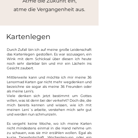
Atme die Zukunft ein,
atme die Vergangenheit aus.
Kartenlegen
Durch Zufall bin ich auf meine große Leidenschaft
das Kartenlegen gestoßen. Es war sozusagen, ein
Wink mit dem Schicksal über diesen ich heute
noch sehr dankbar bin und mir ein Lächeln ins
Gesicht zaubert.
Mittlerweile kann und möchte ich mir meine 36
Lenormad Karten gar nicht mehr wegdenken und
bezeichne sie sogar als meine 36 Freunden oder
als meine Leni's.
Viele denken sich jetzt bestimmt um Gottes
willen, was ist denn bei der verkehrt? Doch die, die
mich bereits kennen und wissen, wie ich mit
meinen Leni´s arbeite, verstehen mich sehr gut
und werden nun schmunzeln.
Es vergeht keine Woche, wo ich meine Karten
nicht mindestens einmal in die Hand nehme um
zu schauen, was sie mir erzählen wollen. Egal als
kurze Tagesbotschaft, Wochenlegung oder ein