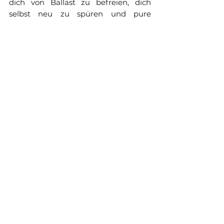
dich von Ballast zu befreien, dich 
selbst neu zu spüren und pure 
Lebensfreude zu erleben. Also: Dreh 
die Musik auf, schließe die Augen und 
tanze dich frei! 
Der Weg zu dir
Alle ansehen
Aktuelle Beiträge