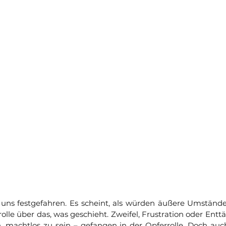
ns festgefahren. Es scheint, als würden äußere Umstände 
rolle über das, was geschieht. Zweifel, Frustration oder Ent
 machtlos zu sein – gefangen in der Opferrolle. Doch auc