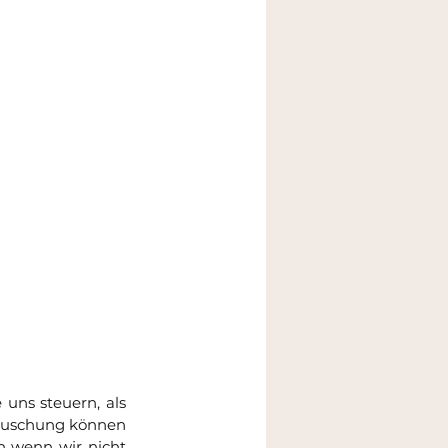
uns steuern, als 
täuschung können 
h wenn wir nicht 