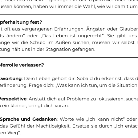
lussen können, haben wir immer die Wahl, wie wir damit u
Opferhaltung fest?
ht oft aus vergangenen Erfahrungen, Ängsten oder Glauben
ts ändern“ oder „Das Leben ist ungerecht“. Sie gibt uns 
ange wir die Schuld im Außen suchen, müssen wir selbst n
ung hält uns in der Stagnation gefangen.
ferrolle verlassen?
twortung
: Dein Leben gehört dir. Sobald du erkennst, dass 
Veränderung. Frage dich: „Was kann ich tun, um die Situation
Perspektive
: Anstatt dich auf Probleme zu fokussieren, such
 ein kleiner, bringt dich voran.
 Sprache und Gedanken
: Worte wie „Ich kann nicht“ oder
das Gefühl der Machtlosigkeit. Ersetze sie durch „Ich entsc
nen Weg“.